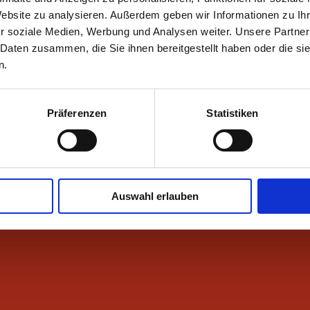
Server und jede Arbeitsstations Ihres Netzwerkes hab
Website zu analysieren. Außerdem geben wir Informationen zu I
Monitoringlösung! (*=24 Std. täglich, 7 Tage die Wo
r soziale Medien, Werbung und Analysen weiter. Unsere Partner
 Daten zusammen, die Sie ihnen bereitgestellt haben oder die s
Egal ob Hardware, Software oder Datenbanken - e
n.
Überwachung schützt Sie vor Fehlern und Ausfällen
können.
Präferenzen
Statistiken
Auswahl erlauben